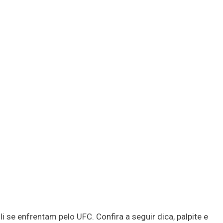
i se enfrentam pelo UFC. Confira a seguir dica, palpite e