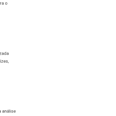
ra o
izada
ízes,
 análise