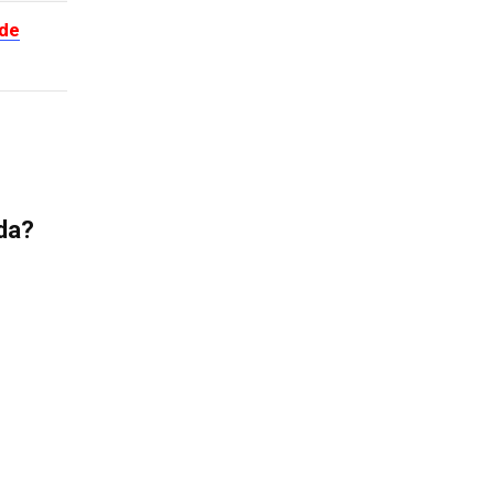
 de
ida?