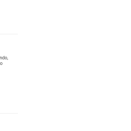
ndo,
do