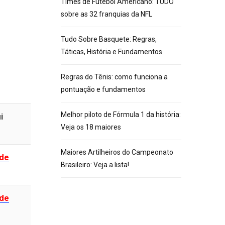
Times de Futebol Americano: TUDO
sobre as 32 franquias da NFL
Tudo Sobre Basquete: Regras,
Táticas, História e Fundamentos
Regras do Tênis: como funciona a
pontuação e fundamentos
Melhor piloto de Fórmula 1 da história:
i
Veja os 18 maiores
Maiores Artilheiros do Campeonato
 de
Brasileiro: Veja a lista!
 de