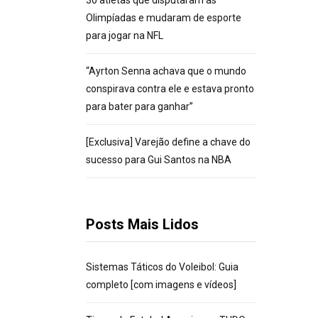
30 atletas que disputaram as
Olimpíadas e mudaram de esporte
para jogar na NFL
“Ayrton Senna achava que o mundo
conspirava contra ele e estava pronto
para bater para ganhar”
[Exclusiva] Varejão define a chave do
sucesso para Gui Santos na NBA
Posts Mais Lidos
Sistemas Táticos do Voleibol: Guia
completo [com imagens e vídeos]