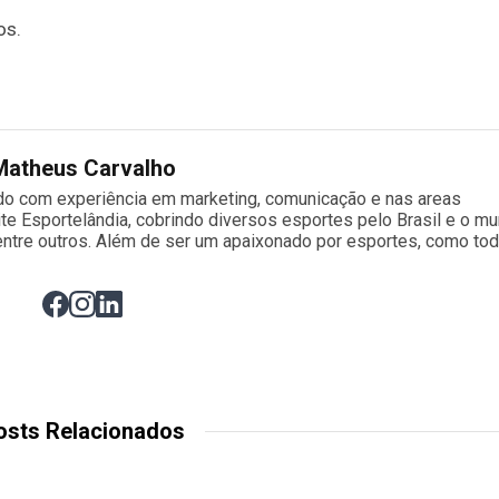
os.
Matheus Carvalho
ado com experiência em marketing, comunicação e nas areas
te Esportelândia, cobrindo diversos esportes pelo Brasil e o mu
, entre outros. Além de ser um apaixonado por esportes, como to
osts Relacionados