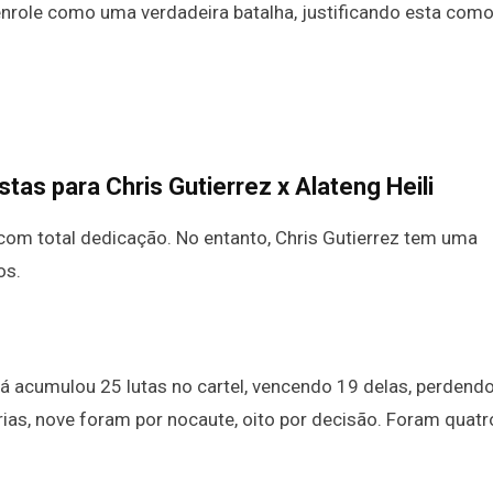
enrole como uma verdadeira batalha, justificando esta como
tas para Chris Gutierrez x Alateng Heili
om total dedicação. No entanto, Chris Gutierrez tem uma
os.
á acumulou 25 lutas no cartel, vencendo 19 delas, perdend
rias, nove foram por nocaute, oito por decisão. Foram quatr