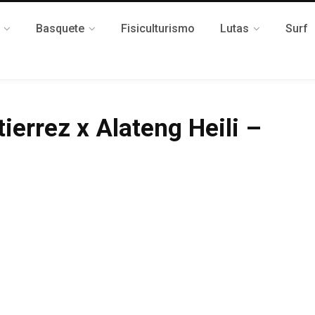
Basquete
Fisiculturismo
Lutas
Surf
ierrez x Alateng Heili –