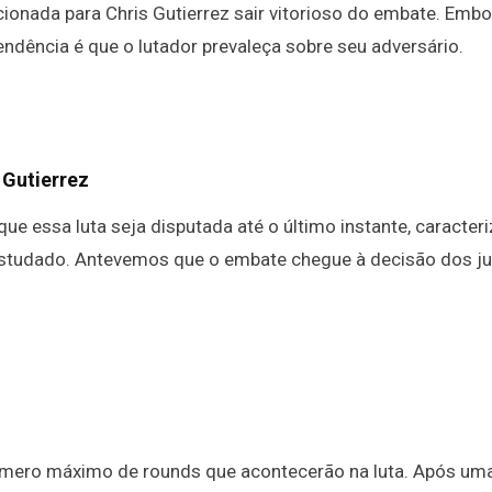
cionada para Chris Gutierrez sair vitorioso do embate. Embo
tendência é que o lutador prevaleça sobre seu adversário.
 Gutierrez
ue essa luta seja disputada até o último instante, caracter
estudado. Antevemos que o embate chegue à decisão dos ju
mero máximo de rounds que acontecerão na luta. Após uma