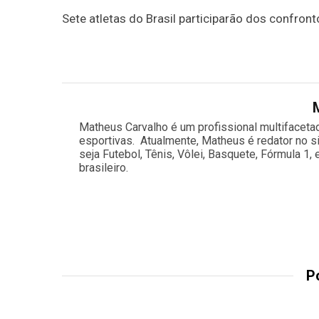
Sete atletas do Brasil participarão dos confront
Matheus Carvalho é um profissional multifacet
esportivas. Atualmente, Matheus é redator no si
seja Futebol, Tênis, Vôlei, Basquete, Fórmula 1
brasileiro.
P