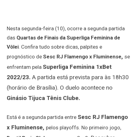
Nesta segunda-feira (10), ocorre a segunda partida
das
Quartas de Finais da
Superliga Feminina de
Vôlei
. Confira tudo sobre dicas, palpites e
,
prognóstico de
Sesc RJ Flamengo x Fluminense
se
Superliga Feminina 1xBet
enfrentam pela
2022/23.
A
partida está prevista para às 18h30
(horário de Brasília). O duelo acontece
no
Ginásio Tijuca Tênis Clube
.
Sesc RJ Flamengo
Está é a segunda partida entre
x Fluminense,
pelos playoffs. No primeiro jogo,