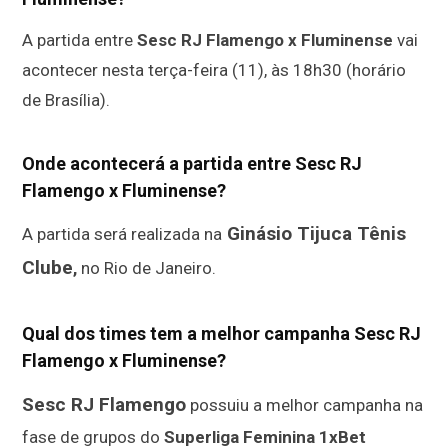
A partida entre
Sesc RJ Flamengo x Fluminense
vai
acontecer nesta terça-feira (11), às 18h30 (horário
de Brasília).
Onde acontecerá a partida entre Sesc RJ
Flamengo x Fluminense?
Ginásio Tijuca Tênis
A partida será realizada na
Clube
,
no Rio de Janeiro.
Qual dos times tem a melhor campanha Sesc RJ
Flamengo x Fluminense?
Sesc RJ Flamengo
possuiu a melhor campanha na
fase de grupos do
Superliga Feminina 1xBet