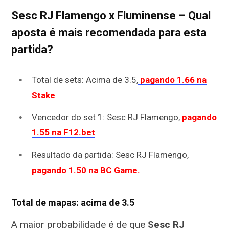
Sesc RJ Flamengo x Fluminense – Qual
aposta é mais recomendada para esta
partida?
Total de sets: Acima de 3.5,
pagando 1.66 na
Stake
Vencedor do set 1: Sesc RJ Flamengo,
pagando
1.55 na
F12.bet
Resultado da partida: Sesc RJ Flamengo,
pagando 1.50 na BC Game
.
Total de mapas: acima de 3.5
A maior probabilidade é de que
Sesc RJ