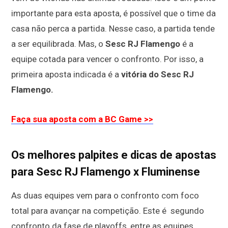
importante para esta aposta, é possível que o time da
casa não perca a partida. Nesse caso, a partida tende
a ser equilibrada. Mas, o
Sesc RJ Flamengo
é a
equipe cotada para vencer o confronto. Por isso, a
primeira aposta indicada é a
vitória do Sesc RJ
Flamengo.
Faça sua aposta com a BC Game >>
Os melhores palpites e dicas de apostas
para Sesc RJ Flamengo x Fluminense
As duas equipes vem para o confronto com foco
total para avançar na competição. Este é segundo
confronto da fase de playoffs, entre as equipes.