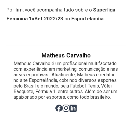
Por fim, você acompanha tudo sobre o
Superliga
Feminina 1xBet 2022/23
no
Esportelândia
.
Matheus Carvalho
Matheus Carvalho é um profissional multifacetado
com experiência em marketing, comunicação e nas
areas esportivas. Atualmente, Matheus é redator
no site Esportelândia, cobrindo diversos esportes
pelo Brasil e o mundo, seja Futebol, Tênis, Vôlei,
Basquete, Fórmula 1, entre outros. Além de ser um
apaixonado por esportes, como todo brasileiro.