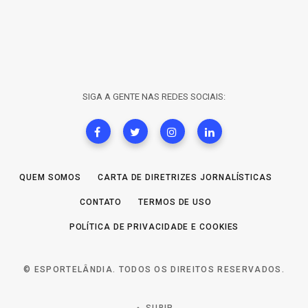
SIGA A GENTE NAS REDES SOCIAIS:
QUEM SOMOS
CARTA DE DIRETRIZES JORNALÍSTICAS
CONTATO
TERMOS DE USO
POLÍTICA DE PRIVACIDADE E COOKIES
© ESPORTELÂNDIA. TODOS OS DIREITOS RESERVADOS.