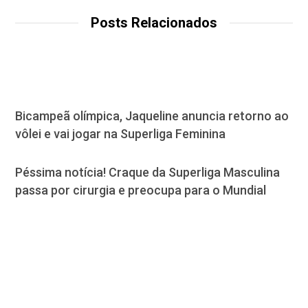
Posts Relacionados
Bicampeã olímpica, Jaqueline anuncia retorno ao
vôlei e vai jogar na Superliga Feminina
Péssima notícia! Craque da Superliga Masculina
passa por cirurgia e preocupa para o Mundial