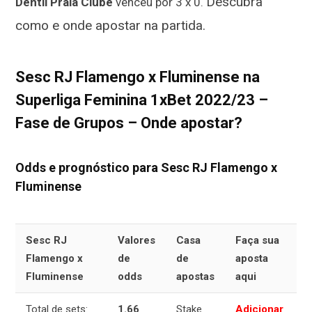
Descubra
Dentil Praia Clube
venceu por 3 x 0.
como e onde apostar na partida.
Sesc RJ Flamengo x Fluminense na
Superliga Feminina 1xBet 2022/23
–
Fase de Grupos – Onde apostar?
Odds e prognóstico para Sesc RJ Flamengo x
Fluminense
Sesc RJ
Valores
Casa
Faça sua
Flamengo x
de
de
aposta
Fluminense
odds
apostas
aqui
Total de sets:
1.66
Stake
Adicionar