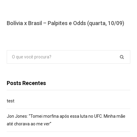
Bolívia x Brasil – Palpites e Odds (quarta, 10/09)
Pesquisar
por:
Posts Recentes
test
Jon Jones: “Tomei morfina após essa luta no UFC. Minha mãe
até chorava ao me ver”