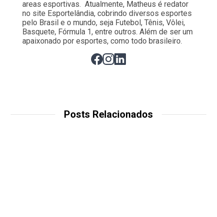
areas esportivas. Atualmente, Matheus é redator
no site Esportelândia, cobrindo diversos esportes
pelo Brasil e o mundo, seja Futebol, Tênis, Vôlei,
Basquete, Fórmula 1, entre outros. Além de ser um
apaixonado por esportes, como todo brasileiro.
Posts Relacionados