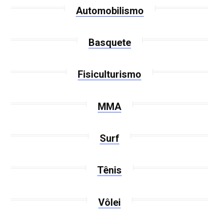
Automobilismo
Basquete
Fisiculturismo
MMA
Surf
Tênis
Vôlei