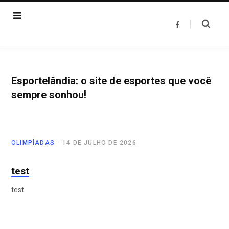
F
a
c
e
b
o
o
k
Esportelândia: o site de esportes que você
sempre sonhou!
OLIMPÍADAS
14 DE JULHO DE 2026
test
test